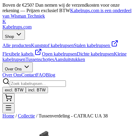
Boven de €250? Dan nemen wij de verzendkosten voor onze
rekening — Prijzen exclusief BTW
Kabelrups.com is een onderdeel
van Wisman Techniek
K
Kabelrups
.com
Shop
Alle producten
Kunststof kabelrupsen
Stalen kabelrupsen
Flexibele kabels
Open kabelrupsen
Dichte kabelrupsen
Kleine
kabelrupsen
Tussenschotjes
Aansluitstukken
Over Ons
Over Ons
Contact
FAQ
Blog
excl. BTW
incl. BTW
Home
/
Collectie
/
Tussenverdeling - CATRAC UA 38