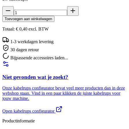
Toevoegen aan winkelwagen
Totaal:
€ 0,40
excl.
BTW
1-3 werkdagen levering
30 dagen retour
Bijpassende accessoires laden...
Niet gevonden wat je zoekt?
Onze kabelrups configurator bevat veel meer producten dan in deze
webshop staan. Vind in een paar klikken de juiste kabelrups voor
jouw machine.
Open kabelrups configurator
Productinformatie