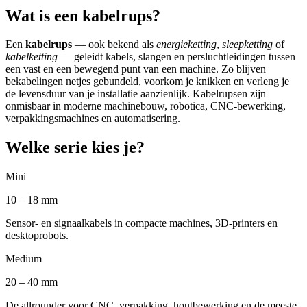
Wat is een kabelrups?
Een
kabelrups
— ook bekend als
energieketting
,
sleepketting
of
kabelketting
— geleidt kabels, slangen en persluchtleidingen tussen
een vast en een bewegend punt van een machine. Zo blijven
bekabelingen netjes gebundeld, voorkom je knikken en verleng je
de levensduur van je installatie aanzienlijk. Kabelrupsen zijn
onmisbaar in moderne machinebouw, robotica, CNC-bewerking,
verpakkingsmachines en automatisering.
Welke serie kies je?
Mini
10 – 18 mm
Sensor- en signaalkabels in compacte machines, 3D-printers en
desktoprobots.
Medium
20 – 40 mm
De allrounder voor CNC, verpakking, houtbewerking en de meeste