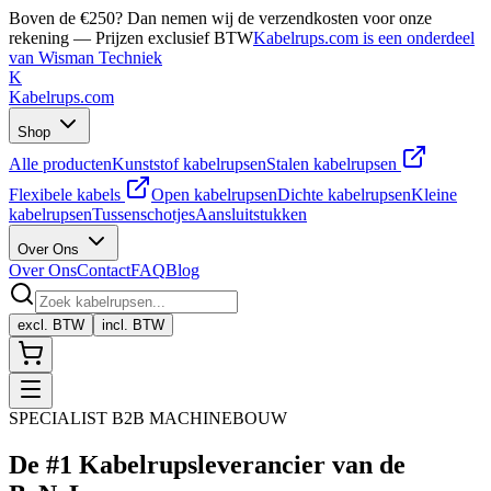
Boven de €250? Dan nemen wij de verzendkosten voor onze
rekening — Prijzen exclusief BTW
Kabelrups.com is een onderdeel
van Wisman Techniek
K
Kabelrups
.com
Shop
Alle producten
Kunststof kabelrupsen
Stalen kabelrupsen
Flexibele kabels
Open kabelrupsen
Dichte kabelrupsen
Kleine
kabelrupsen
Tussenschotjes
Aansluitstukken
Over Ons
Over Ons
Contact
FAQ
Blog
excl. BTW
incl. BTW
SPECIALIST B2B MACHINEBOUW
De
#1 Kabelrups
leverancier van de