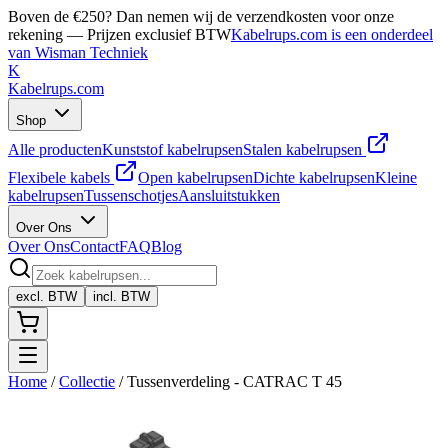
Boven de €250? Dan nemen wij de verzendkosten voor onze
rekening — Prijzen exclusief BTW
Kabelrups.com is een onderdeel
van Wisman Techniek
K
Kabelrups
.com
Shop
Alle producten
Kunststof kabelrupsen
Stalen kabelrupsen
Flexibele kabels
Open kabelrupsen
Dichte kabelrupsen
Kleine
kabelrupsen
Tussenschotjes
Aansluitstukken
Over Ons
Over Ons
Contact
FAQ
Blog
excl. BTW
incl. BTW
Home
/
Collectie
/
Tussenverdeling - CATRAC T 45