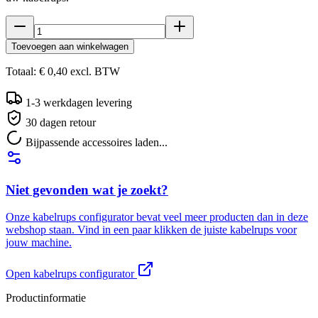
Toevoegen aan winkelwagen
Totaal:
€ 0,40
excl.
BTW
1-3 werkdagen levering
30 dagen retour
Bijpassende accessoires laden...
Niet gevonden wat je zoekt?
Onze kabelrups configurator bevat veel meer producten dan in deze
webshop staan. Vind in een paar klikken de juiste kabelrups voor
jouw machine.
Open kabelrups configurator
Productinformatie