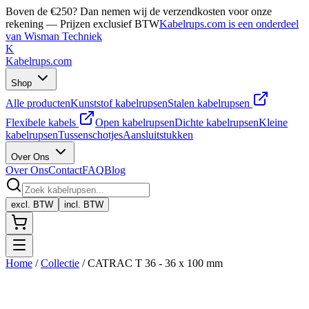
Boven de €250? Dan nemen wij de verzendkosten voor onze
rekening — Prijzen exclusief BTW
Kabelrups.com is een onderdeel
van Wisman Techniek
K
Kabelrups
.com
Shop
Alle producten
Kunststof kabelrupsen
Stalen kabelrupsen
Flexibele kabels
Open kabelrupsen
Dichte kabelrupsen
Kleine
kabelrupsen
Tussenschotjes
Aansluitstukken
Over Ons
Over Ons
Contact
FAQ
Blog
excl. BTW
incl. BTW
Home
/
Collectie
/
CATRAC T 36 - 36 x 100 mm