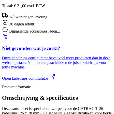
Totaal:
€ 21,00
excl.
BTW
1-3 werkdagen levering
30 dagen retour
Bijpassende accessoires laden...
Niet gevonden wat je zoekt?
Onze kabelrups configurator bevat veel meer producten dan in deze
webshop staan. Vind in een paar klikken de juiste kabelrups voor
jouw machine.
Open kabelrups configurator
Productinformatie
Omschrijving & specificaties
Deze aansluitset is speciaal ontworpen voor de CATRAC T 26
kabelrups (26 x 78 mm). De set bevat
2 aansluitstukken
voor beide