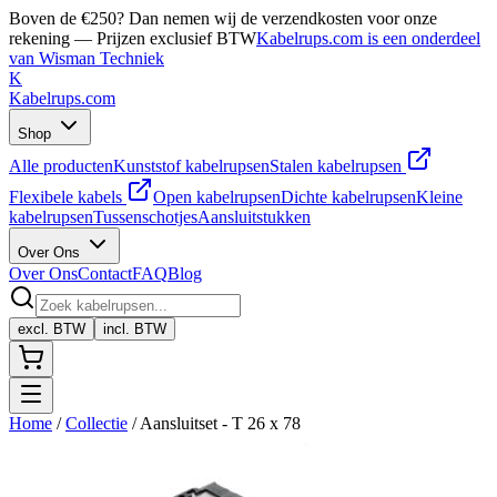
Boven de €250? Dan nemen wij de verzendkosten voor onze
rekening — Prijzen exclusief BTW
Kabelrups.com is een onderdeel
van Wisman Techniek
K
Kabelrups
.com
Shop
Alle producten
Kunststof kabelrupsen
Stalen kabelrupsen
Flexibele kabels
Open kabelrupsen
Dichte kabelrupsen
Kleine
kabelrupsen
Tussenschotjes
Aansluitstukken
Over Ons
Over Ons
Contact
FAQ
Blog
excl. BTW
incl. BTW
Home
/
Collectie
/
Aansluitset - T 26 x 78