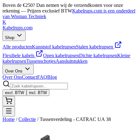
Boven de €250? Dan nemen wij de verzendkosten voor onze
rekening — Prijzen exclusief BTW
Kabelrups.com is een onderdeel
van Wisman Techniek
K
Kabelrups
.com
Shop
Alle producten
Kunststof kabelrupsen
Stalen kabelrupsen
Flexibele kabels
Open kabelrupsen
Dichte kabelrupsen
Kleine
kabelrupsen
Tussenschotjes
Aansluitstukken
Over Ons
Over Ons
Contact
FAQ
Blog
excl. BTW
incl. BTW
Home
/
Collectie
/
Tussenverdeling - CATRAC UA 38