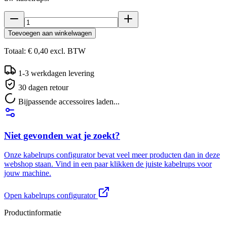
Toevoegen aan winkelwagen
Totaal:
€ 0,40
excl.
BTW
1-3 werkdagen levering
30 dagen retour
Bijpassende accessoires laden...
Niet gevonden wat je zoekt?
Onze kabelrups configurator bevat veel meer producten dan in deze
webshop staan. Vind in een paar klikken de juiste kabelrups voor
jouw machine.
Open kabelrups configurator
Productinformatie