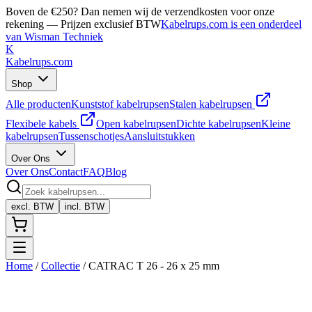
Boven de €250? Dan nemen wij de verzendkosten voor onze
rekening — Prijzen exclusief BTW
Kabelrups.com is een onderdeel
van Wisman Techniek
K
Kabelrups
.com
Shop
Alle producten
Kunststof kabelrupsen
Stalen kabelrupsen
Flexibele kabels
Open kabelrupsen
Dichte kabelrupsen
Kleine
kabelrupsen
Tussenschotjes
Aansluitstukken
Over Ons
Over Ons
Contact
FAQ
Blog
excl. BTW
incl. BTW
Home
/
Collectie
/
CATRAC T 26 - 26 x 25 mm