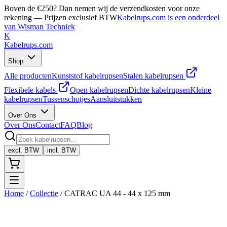
Boven de €250? Dan nemen wij de verzendkosten voor onze
rekening — Prijzen exclusief BTW
Kabelrups.com is een onderdeel
van Wisman Techniek
K
Kabelrups
.com
Shop
Alle producten
Kunststof kabelrupsen
Stalen kabelrupsen
Flexibele kabels
Open kabelrupsen
Dichte kabelrupsen
Kleine
kabelrupsen
Tussenschotjes
Aansluitstukken
Over Ons
Over Ons
Contact
FAQ
Blog
excl. BTW
incl. BTW
Home
/
Collectie
/
CATRAC UA 44 - 44 x 125 mm