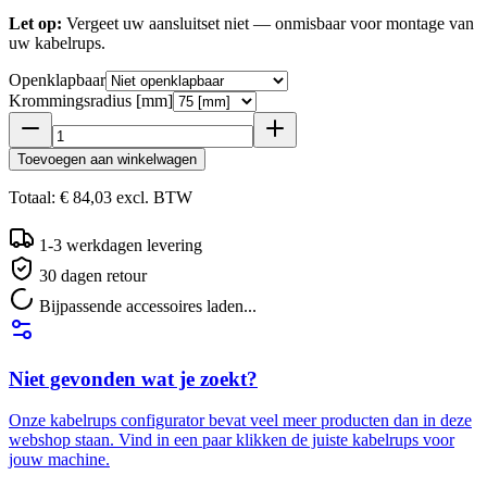
Let op:
Vergeet uw aansluitset niet — onmisbaar voor montage van
uw kabelrups.
Openklapbaar
Krommingsradius [mm]
Toevoegen aan winkelwagen
Totaal:
€ 84,03
excl.
BTW
1-3 werkdagen levering
30 dagen retour
Bijpassende accessoires laden...
Niet gevonden wat je zoekt?
Onze kabelrups configurator bevat veel meer producten dan in deze
webshop staan. Vind in een paar klikken de juiste kabelrups voor
jouw machine.