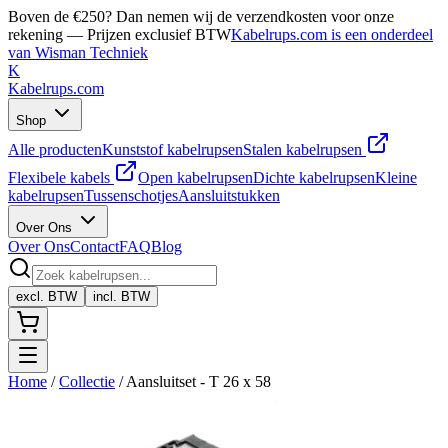
Boven de €250? Dan nemen wij de verzendkosten voor onze
rekening — Prijzen exclusief BTW
Kabelrups.com is een onderdeel
van Wisman Techniek
K
Kabelrups
.com
Shop
Alle producten
Kunststof kabelrupsen
Stalen kabelrupsen
Flexibele kabels
Open kabelrupsen
Dichte kabelrupsen
Kleine
kabelrupsen
Tussenschotjes
Aansluitstukken
Over Ons
Over Ons
Contact
FAQ
Blog
excl. BTW
incl. BTW
Home
/
Collectie
/
Aansluitset - T 26 x 58