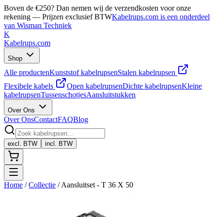
Boven de €250? Dan nemen wij de verzendkosten voor onze
rekening — Prijzen exclusief BTW
Kabelrups.com is een onderdeel
van Wisman Techniek
K
Kabelrups
.com
Shop
Alle producten
Kunststof kabelrupsen
Stalen kabelrupsen
Flexibele kabels
Open kabelrupsen
Dichte kabelrupsen
Kleine
kabelrupsen
Tussenschotjes
Aansluitstukken
Over Ons
Over Ons
Contact
FAQ
Blog
excl. BTW
incl. BTW
Home
/
Collectie
/
Aansluitset - T 36 X 50