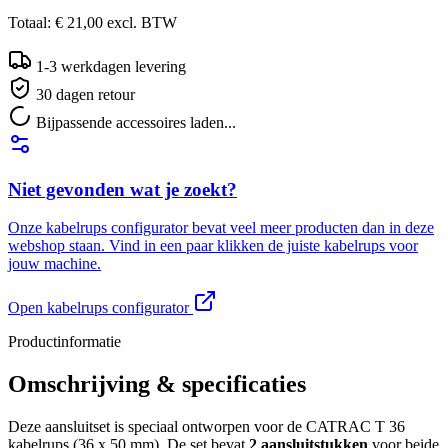
Totaal:
€ 21,00
excl.
BTW
1-3 werkdagen levering
30 dagen retour
Bijpassende accessoires laden...
Niet gevonden wat je zoekt?
Onze kabelrups configurator bevat veel meer producten dan in deze
webshop staan. Vind in een paar klikken de juiste kabelrups voor
jouw machine.
Open kabelrups configurator
Productinformatie
Omschrijving & specificaties
Deze aansluitset is speciaal ontworpen voor de CATRAC T 36
kabelrups (36 x 50 mm). De set bevat
2 aansluitstukken
voor beide