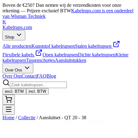
Boven de €250? Dan nemen wij de verzendkosten voor onze
rekening — Prijzen exclusief BTW
Kabelrups.com is een onderdeel
van Wisman Techniek
K
Kabelrups
.com
Shop
Alle producten
Kunststof kabelrupsen
Stalen kabelrupsen
Flexibele kabels
Open kabelrupsen
Dichte kabelrupsen
Kleine
kabelrupsen
Tussenschotjes
Aansluitstukken
Over Ons
Over Ons
Contact
FAQ
Blog
excl. BTW
incl. BTW
Home
/
Collectie
/
Aansluitset - QT 20 - 38