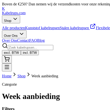
Boven de €250? Dan nemen wij de verzendkosten voor onze rekenin
K
Kabelrups
.com
Shop
Alle producten
Kunststof kabelrupsen
Stalen kabelrupsen
Flexibele
Over Ons
Over Ons
Contact
FAQ
Blog
excl. BTW
incl. BTW
Home
Shop
Week aanbieding
Categorie
Week aanbieding
Filters