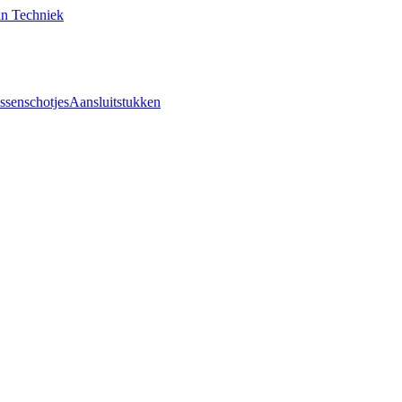
an Techniek
ssenschotjes
Aansluitstukken