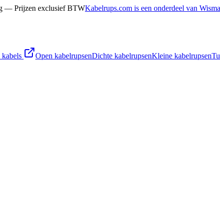
g — Prijzen exclusief BTW
Kabelrups.com is een onderdeel van Wism
 kabels
Open kabelrupsen
Dichte kabelrupsen
Kleine kabelrupsen
Tu